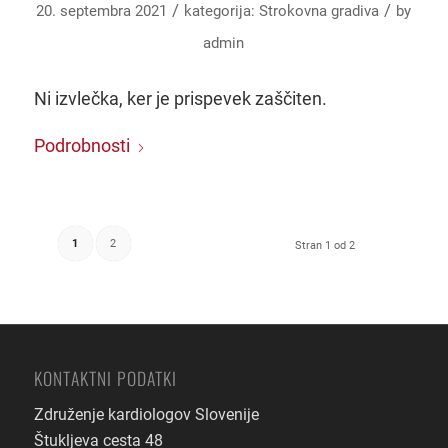
/
/
20. septembra 2021
kategorija:
Strokovna gradiva
by
admin
Ni izvlečka, ker je prispevek zaščiten.
Podrobnosti
1
2
Stran 1 od 2
KONTAKTNI PODATKI
Združenje kardiologov Slovenije
Štukljeva cesta 48