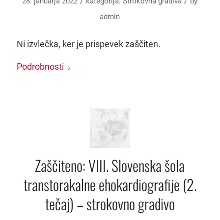
/
/
28. januarja 2022
kategorija:
Strokovna gradiva
by
admin
Ni izvlečka, ker je prispevek zaščiten.
Podrobnosti
Zaščiteno: VIII. Slovenska šola
transtorakalne ehokardiografije (2.
tečaj) – strokovno gradivo