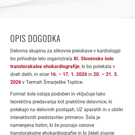
OPIS DOGODKA
Delovna skupina za slikovne preiskave v kardiologiji
bo prihodnje leto organizirala
XI. Slovensko šolo
transtorakalne ehokardiografije
, ki bo potekala v
dveh delih, in sicer
16. – 17. 1. 2026
in
20. – 21. 3.
2026
v Termah Šmarješke Toplice.
Format šole ostaja podoben in vključuje tako
teoretična predavanja kot praktične delavnice, ki
potekajo na delovnih postajah, UZ aparatih in v obliki
interaktivnih predstavitev primerov. Šola je
namenjena tistim, ki že poznajo osnove
transtorakalne ehokardiografije in bi želeli znanje