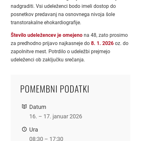
nadgraditi. Vsi udeleženci bodo imeli dostop do
posnetkov predavanj na osnovnega nivoja šole
transtorakalne ehokardiografije.
Število udeležencev je omejeno
na 48, zato prosimo
za predhodno prijavo najkasneje do
8. 1. 2026
oz. do
zapolnitve mest.
Potrdilo o udeležbi prejmejo
udeleženci ob zaključku srečanja.
POMEMBNI PODATKI
Datum
16. – 17. januar 2026
Ura
08:30 – 17:30