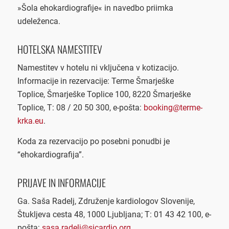
»Šola ehokardiografije« in navedbo priimka
udeleženca.
HOTELSKA NAMESTITEV
Namestitev v hotelu ni vključena v kotizacijo.
Informacije in rezervacije: Terme Šmarješke
Toplice, Šmarješke Toplice 100, 8220 Šmarješke
Toplice, T: 08 / 20 50 300, e-pošta:
booking@terme-
krka.eu
.
Koda za rezervacijo po posebni ponudbi je
“ehokardiografija”.
PRIJAVE IN INFORMACIJE
Ga. Saša Radelj, Združenje kardiologov Slovenije,
Štukljeva cesta 48, 1000 Ljubljana; T: 01 43 42 100, e-
pošta:
sasa.radelj@sicardio.org
.