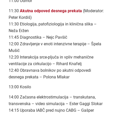
11:00 Odmor
11:30
Akutna odpoved desnega prekata
(Moderator:
Peter Kordiš)
11:30 Etiologija, patofiziologija in klinična slika –
Neža Eržen
11:45 Diagnostika – Nejc Pavšič
12:00 Zdravljenje v enoti intenzivne terapije – Špela
Mušič
12:20 Interakcija srce-pljuča in vpliv mehanične
ventilacije za cirkulacijo – Rihard Knafelj
12:40 Obravnava bolnikov po akutni odpovedi
desnega prekata – Polona Mlakar
13:00 Kosilo
14:00 Začasna elektrostimulacija – transkutana,
transvenska – video simulacija – Ester Gaggi Slokar
14:15 Uporaba IABČ pred nujno CABG – Gašper