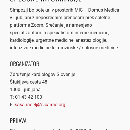
Simpozij bo potekal v prostorih MIC – Domus Medica
v Ljubljani z neposrednim prenosom prek spletne
platforme Zoom. Srečanje je namenjeno
specializantom in specialistom interne medicine,
kardiologije, urgentne medicine, anesteziologije,
intenzivne medicine ter družinske / splošne medicine.
ORGANIZATOR
Združenje kardiologov Slovenije
Štukljeva cesta 48
1000 Ljubljana
T: 01 43 42 100
E:
sasa.radelj@sicardio.org
PRIJAVA