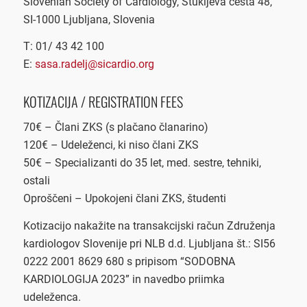
Slovenian Society of Cardiology, Štukljeva cesta 48,
SI-1000 Ljubljana, Slovenia
T: 01/ 43 42 100
E:
sasa.radelj@sicardio.org
KOTIZACIJA / REGISTRATION FEES
70€ – Člani ZKS (s plačano članarino)
120€ – Udeleženci, ki niso člani ZKS
50€ – Specializanti do 35 let, med. sestre, tehniki,
ostali
Oproščeni – Upokojeni člani ZKS, študenti
Kotizacijo nakažite na transakcijski račun Združenja
kardiologov Slovenije pri NLB d.d. Ljubljana št.: SI56
0222 2001 8629 680 s pripisom “SODOBNA
KARDIOLOGIJA 2023” in navedbo priimka
udeleženca.